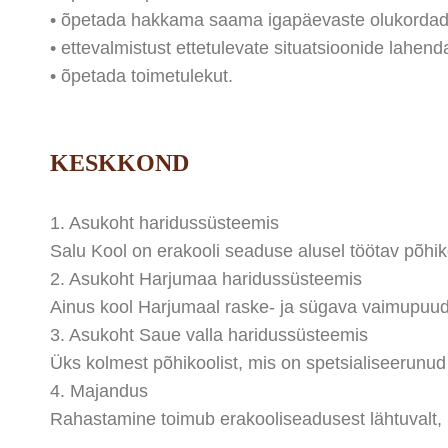
• õpetada hakkama saama igapäevaste olukorda
• ettevalmistust ettetulevate situatsioonide lahend
• õpetada toimetulekut.
KESKKOND
1. Asukoht haridussüsteemis
Salu Kool on erakooli seaduse alusel töötav põhik
2. Asukoht Harjumaa haridussüsteemis
Ainus kool Harjumaal raske- ja sügava vaimupuude
3. Asukoht Saue valla haridussüsteemis
Üks kolmest põhikoolist, mis on spetsialiseerunud
4. Majandus
Rahastamine toimub erakooliseadusest lähtuvalt, 