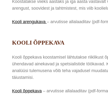
Koostatakse viieks aastaks ja iga aasta vastavalt
arengust, soovidest ja tahtmistest, mis viib kooliel
Kooli arengukava
–
arvutisse allalaaditav (pdf-f
KOOLI ÕPPEKAVA
Kooli õppekava koostamisel lähtutakse riiklikust 
ühendavad ainekavad ja spetsialistide töökavad. K
analüüsi tulemusena võib teha vajadusel muudatu
täiustamisi.
Kooli õppekava
– arvutisse allalaaditav (pdf-form