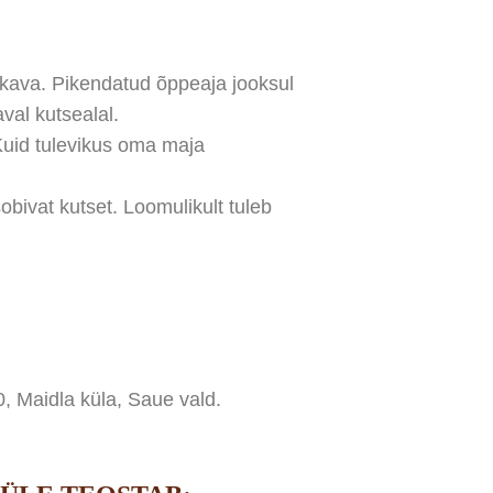
ekava. Pikendatud õppeaja jooksul
val kutsealal.
Kuid tulevikus oma maja
ivat kutset. Loomulikult tuleb
 Maidla küla, Saue vald.