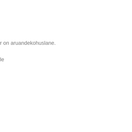
tor on aruandekohuslane.
le