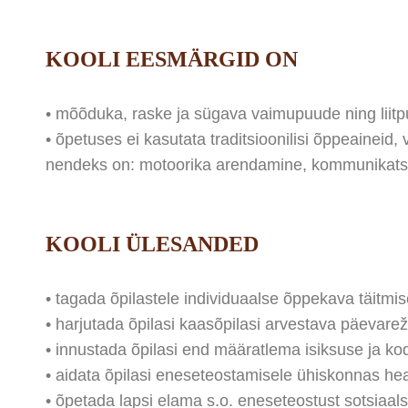
KOOLI EESMÄRGID ON
• mõõduka, raske ja sügava vaimupuude ning liit
• õpetuses ei kasutata traditsioonilisi õppeainei
nendeks on: motoorika arendamine, kommunikatsio
KOOLI ÜLESANDED
• tagada õpilastele individuaalse õppekava täitmi
• harjutada õpilasi kaasõpilasi arvestava päevarež
• innustada õpilasi end määratlema isiksuse ja ko
• aidata õpilasi eneseteostamisele ühiskonnas h
• õpetada lapsi elama s.o. eneseteostust sotsiaals