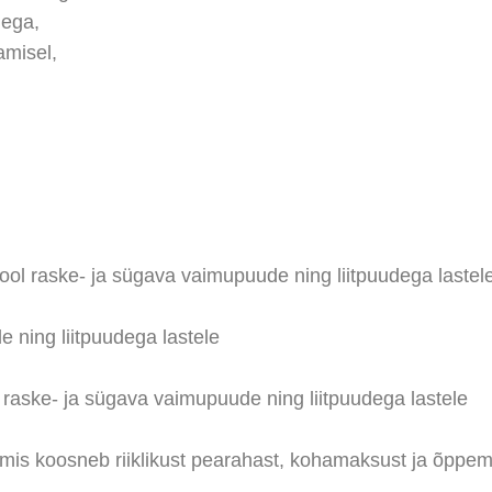
dega,
amisel,
ool raske- ja sügava vaimupuude ning liitpuudega lastele
 ning liitpuudega lastele
 raske- ja sügava vaimupuude ning liitpuudega lastele
mis koosneb riiklikust pearahast, kohamaksust ja õppem