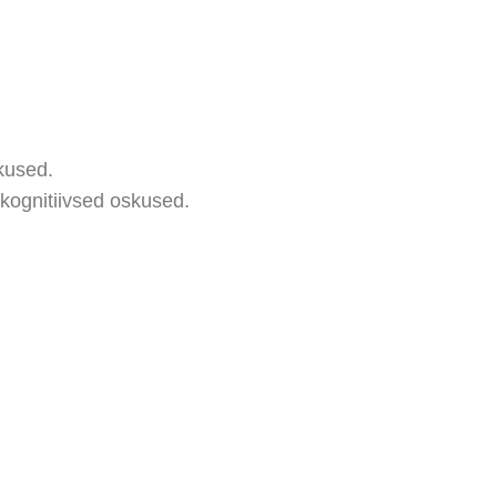
kused.
kognitiivsed oskused.