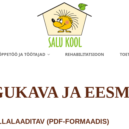
L
ÕPPETÖÖ JA TÖÖTAJAD
REHABILITATSIOON
TOE
UKAVA JA EES
LLALAADITAV (PDF-FORMAADIS)