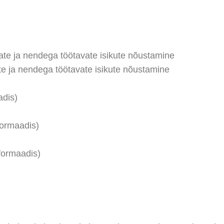
ate ja nendega töötavate isikute nõustamine
ate ja nendega töötavate isikute nõustamine
aadis)
-formaadis)
-formaadis)