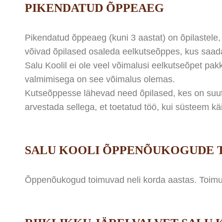
PIKENDATUD ÕPPEAEG
Pikendatud õppeaeg (kuni 3 aastat) on õpilastele
võivad õpilased osaleda eelkutseõppes, kus saadaks
Salu Koolil ei ole veel võimalusi eelkutseõpet p
valmimisega on see võimalus olemas.
Kutseõppesse lähevad need õpilased, kes on suute
arvestada sellega, et toetatud töö, kui süsteem käi
SALU KOOLI ÕPPENÕUKOGUDE T
Õppenõukogud toimuvad neli korda aastas. Toimum