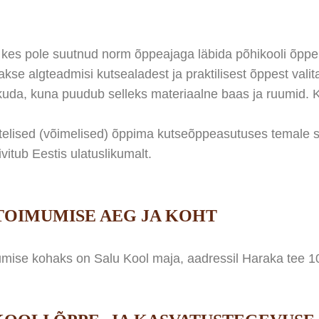
, kes pole suutnud norm õppeajaga läbida põhikooli õpp
e algteadmisi kutsealadest ja praktilisest õppest valita
akkuda, kuna puudub selleks materiaalne baas ja ruumid. 
lised (võimelised) õppima kutseõppeasutuses temale sob
vitub Eestis ulatuslikumalt.
OIMUMISE AEG JA KOHT
ise kohaks on Salu Kool maja, aadressil Haraka tee 10,