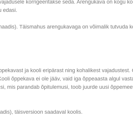
 vajadusele korrigeeritakse seda. Arengukava on kogu koo
u edasi.
ormaadis). Täismahus arengukavaga on võimalik tutvuda ko
õppekavast ja kooli eripärast ning kohalikest vajadustes
ooli õppekava ei ole jääv, vaid iga õppeaasta algul vast
si, mis parandab õpitulemusi, toob juurde uusi õppemee
aadis), täisversioon saadaval koolis.