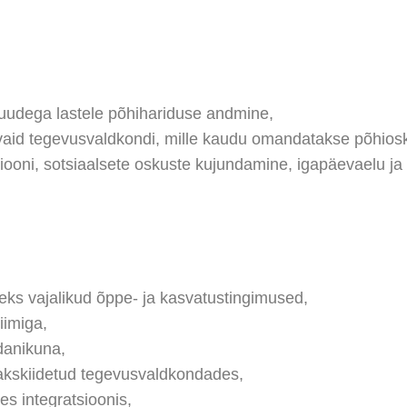
puudega lastele põhihariduse andmine,
d, vaid tegevusvaldkondi, mille kaudu omandatakse põhios
oni, sotsiaalsete oskuste kujundamine, igapäevaelu ja 
seks vajalikud õppe- ja kasvatustingimused,
iimiga,
danikuna,
eakskiidetud tegevusvaldkondades,
es integratsioonis,