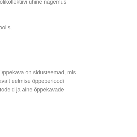
likollektiivi ühine nägemus
olis.
t. Õppekava on sidusteemad, mis
avalt eelmise õppeperioodi
todeid ja aine õppekavade