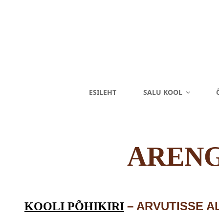
SALU KOO
ESILEHT
SALU KOOL
Eriliste Laste Kool
ARENG
– ARVUTISSE A
KOOLI PÕHIKIRI